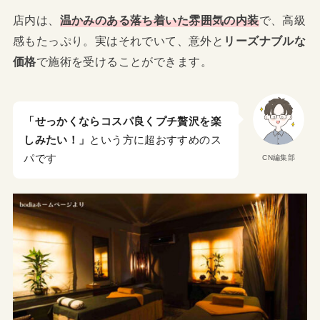
店内は、
温かみのある落ち着いた雰囲気の内装
で、高級
感もたっぷり。実はそれでいて、意外と
リーズナブルな
価格
で施術を受けることができます。
「せっかくならコスパ良くプチ贅沢を楽
しみたい！」
という方に超おすすめのス
パです
CN編集部