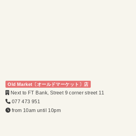
Old Market〔オールドマーケット〕店
Next to FT Bank, Street 9 corner street 11
077 473 951
from 10am until 10pm