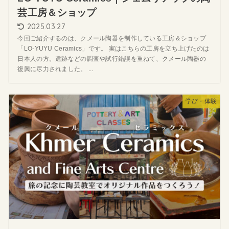
芸工房＆ショップ
2025.03.27
今回ご紹介するのは、クメール陶器を制作している工房＆ショップ
「LO-YUYU Ceramics」です。 実はこちらの工房を立ち上げたのは
日本人の方。遺跡などの調査や試行錯誤を重ねて、クメール陶器の
復興に尽力されました。 ...
学び・体験