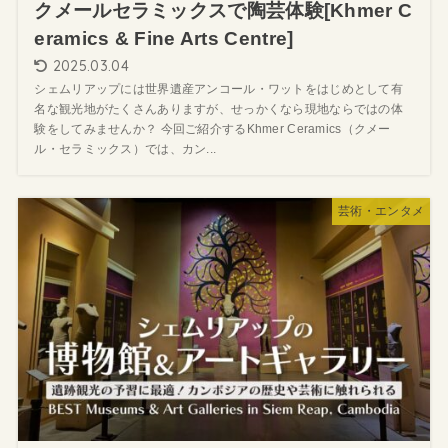
クメールセラミックスで陶芸体験[Khmer C
eramics & Fine Arts Centre]
2025.03.04
シェムリアップには世界遺産アンコール・ワットをはじめとして有
名な観光地がたくさんありますが、せっかくなら現地ならではの体
験をしてみませんか？ 今回ご紹介するKhmer Ceramics（クメー
ル・セラミックス）では、カン...
芸術・エンタメ