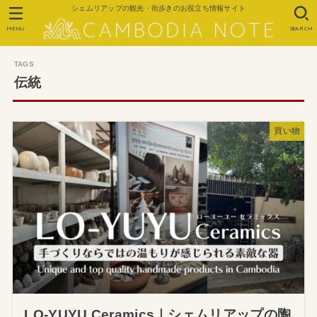
シェムリアップの観光・街歩きのお役立ち情報サイト
MENU
SEARCH
伝統
買い物
LO-YUYU Ceramics｜シェムリアップの陶