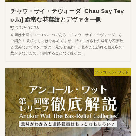
チャウ・サイ・テヴォーダ [Chau Say Tev
oda] 緻密な花葉紋とデヴァター像
2025.02.26
今回は小回りコースの一つである「チャウ・サイ・テヴォーダ」を
ご紹介！ 規模としては小さめですが、所々に施された繊細な花葉紋
と優美なデヴァター像は一見の価値あり。基本的に訪れる観光客の
数が少ないため、混雑することなく静かに...
アンコール・ワット