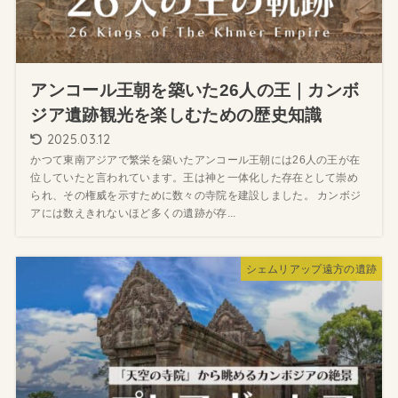
アンコール王朝を築いた26人の王｜カンボ
ジア遺跡観光を楽しむための歴史知識
2025.03.12
かつて東南アジアで繁栄を築いたアンコール王朝には26人の王が在
位していたと言われています。王は神と一体化した存在として崇め
られ、その権威を示すために数々の寺院を建設しました。 カンボジ
アには数えきれないほど多くの遺跡が存...
シェムリアップ遠方の遺跡