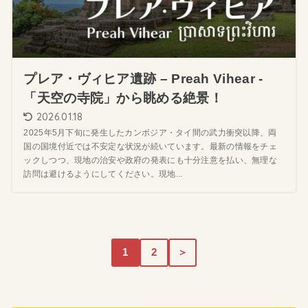
プレア・ヴィヒア遺跡 – Preah Vihear -
「天空の寺院」から眺める絶景！
2026.01.18
2025年5月下旬に発生したカンボジア・タイ間の武力衝突以降、両
国の国境付近では不安定な状況が続いています。最新の情報をチェ
ックしつつ、現地の治安や政府の発表にも十分注意を払い、無理な
訪問は避けるようにしてください。現地...
1
2
＞