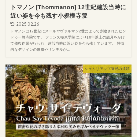
トマノン [Thommanon] 12世紀建設当時に
近い姿を今も残す小規模寺院
2025.02.26
トマノンは12世紀にスールヤヴァルマン2世によって創建されたヒン
ドゥー教寺院です。 フランス極東学院により10年以上の歳月をかけ
て修復作業が行われ、建設当時に近い姿を今も残しています。 特徴
的なデザインの破風やリンテルが...
シェムリアップ近郊の遺跡