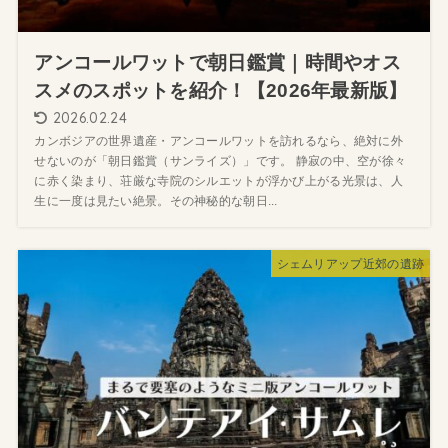
アンコールワットで朝日鑑賞｜時間やオス
スメのスポットを紹介！【2026年最新版】
2026.02.24
カンボジアの世界遺産・アンコールワットを訪れるなら、絶対に外
せないのが「朝日鑑賞（サンライズ）」です。 静寂の中、空が徐々
に赤く染まり、荘厳な寺院のシルエットが浮かび上がる光景は、人
生に一度は見たい絶景。その神秘的な朝日...
シェムリアップ近郊の遺跡