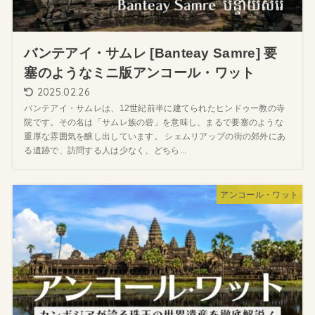
バンテアイ・サムレ [Banteay Samre] 要
塞のようなミニ版アンコール・ワット
2025.02.26
バンテアイ・サムレは、12世紀前半に建てられたヒンドゥー教の寺
院です。その名は「サムレ族の砦」を意味し、まるで要塞のような
重厚な雰囲気を醸し出しています。 シェムリアップの街の郊外にあ
る遺跡で、訪問する人は少なく、どちら...
アンコール・ワット