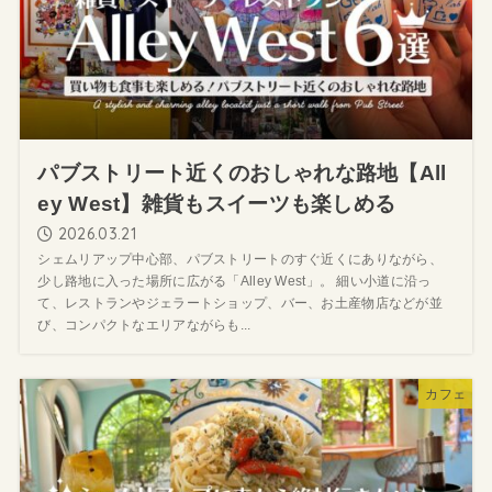
パブストリート近くのおしゃれな路地【All
ey West】雑貨もスイーツも楽しめる
2026.03.21
シェムリアップ中心部、パブストリートのすぐ近くにありながら、
少し路地に入った場所に広がる「Alley West」。 細い小道に沿っ
て、レストランやジェラートショップ、バー、お土産物店などが並
び、コンパクトなエリアながらも...
カフェ