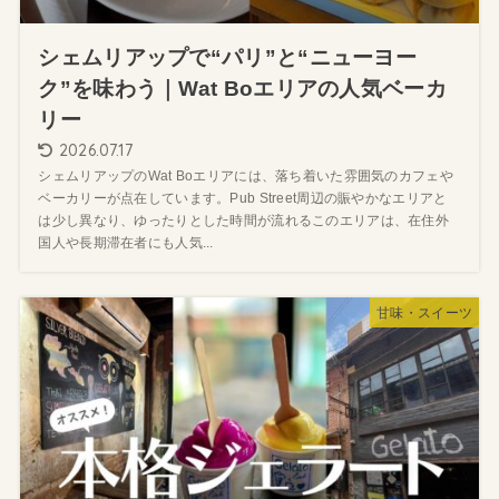
シェムリアップで“パリ”と“ニューヨー
ク”を味わう｜Wat Boエリアの人気ベーカ
リー
2026.07.17
シェムリアップのWat Boエリアには、落ち着いた雰囲気のカフェや
ベーカリーが点在しています。Pub Street周辺の賑やかなエリアと
は少し異なり、ゆったりとした時間が流れるこのエリアは、在住外
国人や長期滞在者にも人気...
甘味・スイーツ