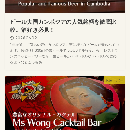
ビール大国カンボジアの人気銘柄を徹底比
較。酒好き必見！
2026.06.02
1年を通して気温の高いカンボジア。実は様々なビールが売られてい
ます。お値段も330mlの缶ビールで 0.6USドル程度から。 レストラ
ンのハッピーアワーなら、生ビールが0.5USドルや0.75ドルで飲め
るようなところもあ...
お酒・バー