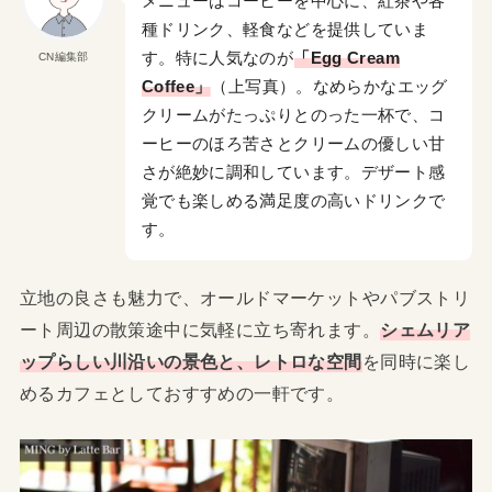
メニューはコーヒーを中心に、紅茶や各
種ドリンク、軽食などを提供していま
す。特に人気なのが
「Egg Cream
CN編集部
Coffee」
（上写真）。なめらかなエッグ
クリームがたっぷりとのった一杯で、コ
ーヒーのほろ苦さとクリームの優しい甘
さが絶妙に調和しています。デザート感
覚でも楽しめる満足度の高いドリンクで
す。
立地の良さも魅力で、オールドマーケットやパブストリ
ート周辺の散策途中に気軽に立ち寄れます。
シェムリア
ップらしい川沿いの景色と、レトロな空間
を同時に楽し
めるカフェとしておすすめの一軒です。