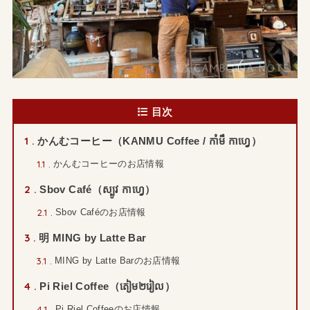
目次
1
かんむコーヒー（KANMU Coffee / កាំមឹ កាហ្វេ）
1.1
かんむコーヒーのお店情報
2
Sbov Café（ស្បូវ កាហ្វេ）
2.1
Sbov Caféのお店情報
3
明 MING by Latte Bar
3.1
MING by Latte Barのお店情報
4
Pi Riel Coffee（តៀម២រៀល）
4.1
Pi Riel Coffeeのお店情報