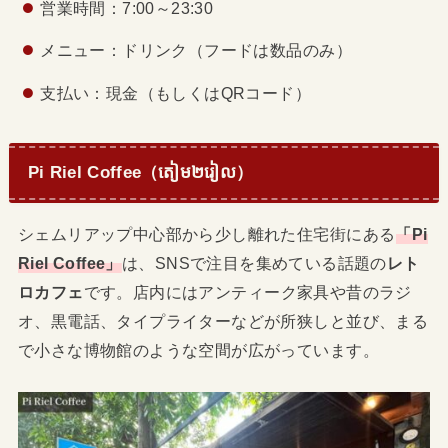
営業時間：7:00～23:30
メニュー：ドリンク（フードは数品のみ）
支払い：現金（もしくはQRコード）
Pi Riel Coffee（តៀម២រៀល）
シェムリアップ中心部から少し離れた住宅街にある
「Pi
Riel Coffee」
は、SNSで注目を集めている話題の
レト
ロカフェ
です。店内にはアンティーク家具や昔のラジ
オ、黒電話、タイプライターなどが所狭しと並び、まる
で小さな博物館のような空間が広がっています。