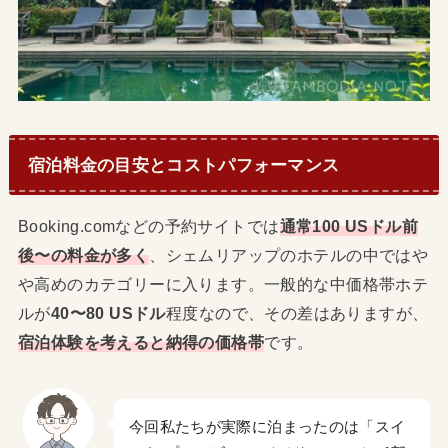
宿泊料金の目安とコストパフォーマンス
Booking.comなどの予約サイトでは
通常100 USドル前
後〜の料金が多く
、シェムリアップのホテルの中ではや
や高めのカテゴリーに入ります。一般的な中価格帯ホテ
ルが
40〜80 USドル
程度なので、その差はありますが、
宿泊体験を考えると納得の価格帯
です。
今回私たちが実際に泊まったのは「スイ