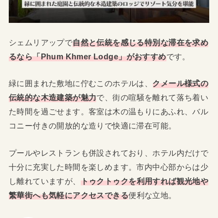
シェムリアップで
自然と伝統を感じる特別な滞在を求め
るなら「Phum Khmer Lodge」がおすすめ
です。
緑に囲まれた敷地に佇むこのホテルは、
クメール様式の
伝統的な木造建築が魅力
で、街の喧騒を離れて落ち着い
た時間を過ごせます。客室は木の温もりにあふれ、バル
コニー付きの開放的な造りで快適に滞在可能。
プールやレストランも併設されており、ホテル内だけで
十分に充実した時間を楽しめます。市内中心部からは少
し離れていますが、
トゥクトゥクを利用すれば観光地や
繁華街へも気軽にアクセスできる
便利な立地。