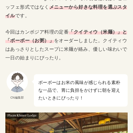
ッフェ形式ではなく
メニューから好きな料理を選ぶスタ
イル
です。
今回はカンボジア料理の定番
「クイティウ（米麺）」と
「ボーボー（お粥）」
をオーダーしました。クイティウ
はあっさりとしたスープに米麺が絡み、優しい味わいで
一日の始まりにぴったり。
ボーボーはお米の風味が感じられる素朴
な一品で、胃に負担をかけずに朝を迎え
たいときにぴったり！
CN編集部