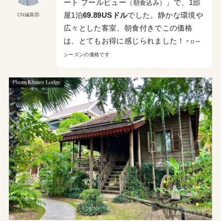
ート プールビュー
」で、1部
（朝食込み）
屋1泊
69.89USドル
でした。静かな環境や
CN編集部
広々とした客室、朝食付きでこの価格
は、とてもお得に感じられました！
＊ロー
シーズンの価格です