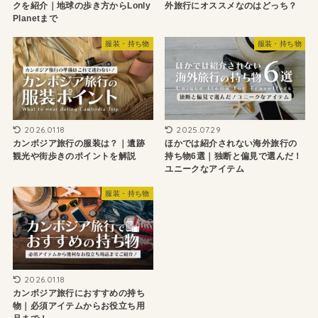
クを紹介｜地球の歩き方からLonly
外旅行にオススメなのはどっち？
Planetまで
服装・持ち物
服装・持ち物
2026.01.18
2025.07.29
カンボジア旅行の服装は？｜遺跡
ほかでは紹介されない海外旅行の
観光や街歩きのポイントを解説
持ち物6選｜独断と偏見で選んだ！
ユニークなアイテム
服装・持ち物
2026.01.18
カンボジア旅行におすすめの持ち
物｜必須アイテムからお役立ち用