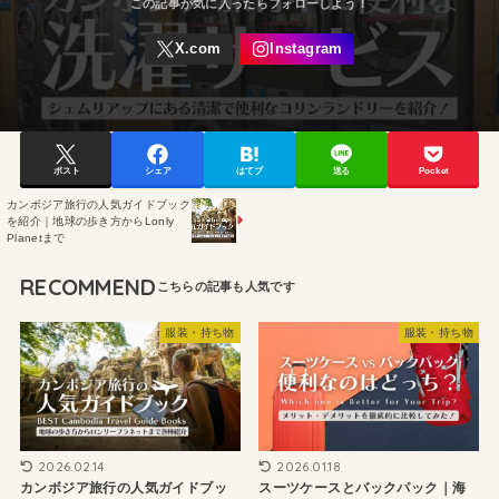
ポスト
シェア
はてブ
送る
Pocket
カンボジア旅行の人気ガイドブック
を紹介｜地球の歩き方からLonly
Planetまで
RECOMMEND
服装・持ち物
服装・持ち物
2026.02.14
2026.01.18
カンボジア旅行の人気ガイドブッ
スーツケースとバックパック｜海