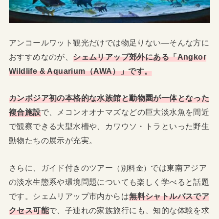
アンコールワット観光だけでは物足りない―そんな方に
おすすめなのが、
シェムリアップ郊外にある「Angkor
Wildlife & Aquarium（AWA）」
です。
カンボジア初の本格的な
水族館と動物園が一体となった
複合施設
で、メコンオオナマズなどの巨大淡水魚を間近
で観察できる大型水槽や、カワウソ・トラといった野生
動物たちの展示が充実。
さらに、ガイド付きのツアー
では東南アジア
（別料金）
の淡水生態系や環境問題についても楽しく学べると話題
です。シェムリアップ市内からは
無料シャトルバスでア
クセス可能
で、子連れの家族旅行にも、知的な体験を求