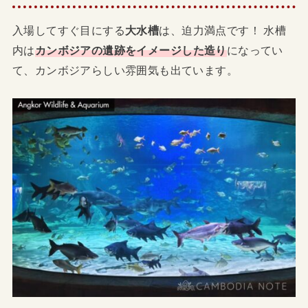
入場してすぐ目にする
大水槽
は、迫力満点です！ 水槽
内は
カンボジアの遺跡をイメージした造り
になってい
て、カンボジアらしい雰囲気も出ています。