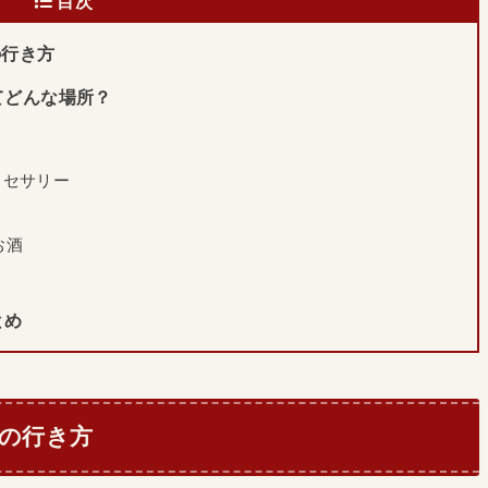
目次
 への行き方
t ってどんな場所？
クセサリー
お酒
まとめ
t への行き方