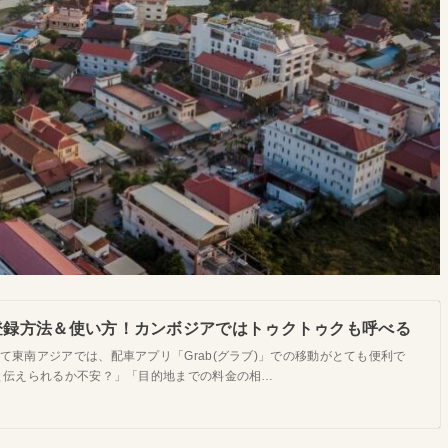
] の登録方法＆使い方！カンボジアではトゥクトゥクも呼べる
て東南アジアでは、配車アプリ「Grab(グラブ)」での移動がとても便利で
と伝えられるか不安？」「目的地までの料金の相…