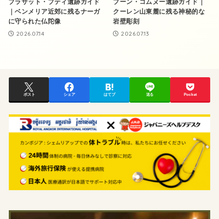
プラサット・プティ遺跡ガイド
プーン・コムヌー遺跡ガイド｜
｜ベンメリア近郊に残るナーガ
クーレン山東麓に残る神秘的な
に守られた仏陀像
岩壁彫刻
2026.07.14
2026.07.13
ポスト
シェア
はてブ
送る
Pocket