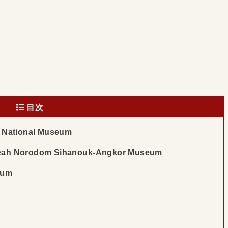
目次
tional Museum
orodom Sihanouk-Angkor Museum
eum