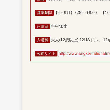
【4～9月】8:30～18:00、【10
営業時間
年中無休
休館日
大人(12歳以上) 12USドル、 1
入場料
http://www.angkornational
公式サイト