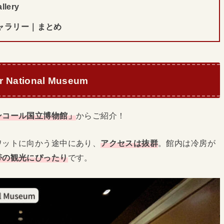
lery
ャラリー｜まとめ
r National Museum
ンコール国立博物館」
からご紹介！
ワットに向かう途中にあり、
アクセスは抜群
。館内は冷房が
帯の観光にぴったり
です。