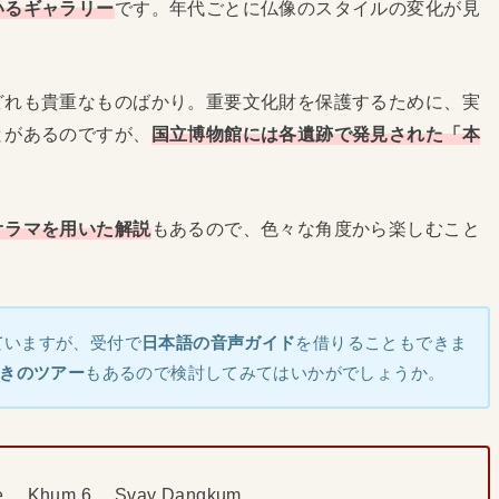
いるギャラリー
です。年代ごとに仏像のスタイルの変化が見
どれも貴重なものばかり。重要文化財を保護するために、実
とがあるのですが、
国立博物館には各遺跡で発見された「本
オラマを用いた解説
もあるので、色々な角度から楽しむこと
ていますが、受付で
日本語の音声ガイド
を借りることもできま
きのツアー
もあるので検討してみてはいかがでしょうか。
lle, Khum 6, Svay Dangkum