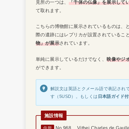
見所の一つは、
「千体の仏像」を展示して
て取れます。
こちらの博物館に展示されているものは、
際の遺跡にはレプリカが設置されているこ
物」が展示
されています。
単純に展示しているだけでなく、
映像やジ
ができます。
解説文は英語とクメール語で表記され
す（5USD）。もしくは
日本語ガイド付
施設情報
No.968, Vithei Charles de Gau
住所