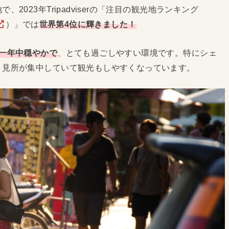
023年Tripadviserの「注目の観光地ランキング
）」では
世界第4位に輝きました！
一年中穏やかで
、とても過ごしやすい環境です。特にシェ
、見所が集中していて観光もしやすくなっています。