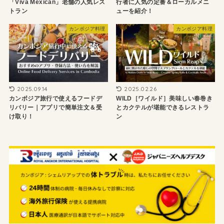
「Viva Mexican」老舗の人気レス
行者に人気の定番＆ローカルメニ
トラン
ューを紹介！
カンボジア料理
カンボジア料理
2025.09.14
2025.02.26
カンボジア旅行で使えるフードデ
WILD［ワイルド］美味しい春巻き
リバリー｜アプリで簡単注文＆受
とカクテルが堪能できるレストラ
け取り！
ン