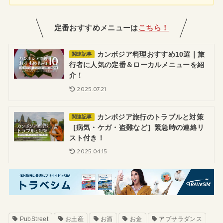
定番おすすめメニューは
こちら！
カンボジア料理おすすめ10選｜旅
関連記事
行者に人気の定番＆ローカルメニューを紹
介！
2025.07.21
カンボジア旅行のトラブルと対策
関連記事
［病気・ケガ・盗難など］緊急時の連絡リ
スト付き！
2025.04.15
PubStreet
お土産
お酒
お金
アプサラダンス