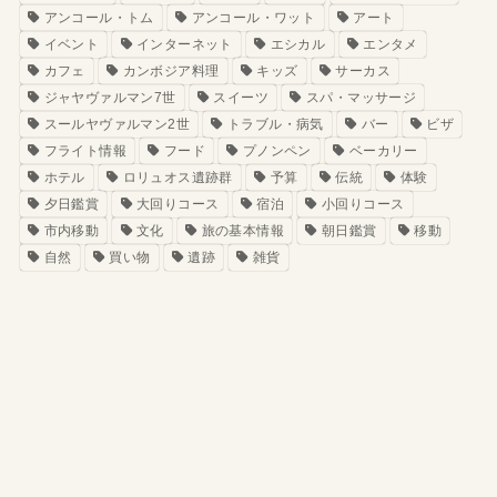
アンコール・トム
アンコール・ワット
アート
イベント
インターネット
エシカル
エンタメ
カフェ
カンボジア料理
キッズ
サーカス
ジャヤヴァルマン7世
スイーツ
スパ・マッサージ
スールヤヴァルマン2世
トラブル・病気
バー
ビザ
フライト情報
フード
プノンペン
ベーカリー
ホテル
ロリュオス遺跡群
予算
伝統
体験
夕日鑑賞
大回りコース
宿泊
小回りコース
市内移動
文化
旅の基本情報
朝日鑑賞
移動
自然
買い物
遺跡
雑貨