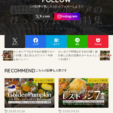
ポスト
シェア
はてブ
送る
Pocket
カンボジアでおすすめの南国フルー
カンボジア料理おすすめ10選｜旅
ツ20選｜見た目もカワイイ！中身
行者に人気の定番＆ローカルメニュ
もおいしい！
ーを紹介！
RECOMMEND
カンボジア料理
カンボジア料理
2025.02.26
2025.09.25