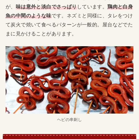
が、
味は意外と淡白でさっぱり
しています。
鶏肉と白身
魚の中間のような味
です。ネズミと同様に、タレをつけ
て炭火で焼いて食べるパターンが一般的。屋台などでた
まに見かけることがあります。
ヘビの串刺し