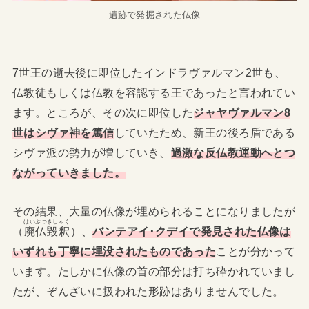
遺跡で発掘された仏像
7世王の逝去後に即位したインドラヴァルマン2世も、
仏教徒もしくは仏教を容認する王であったと言われてい
ます。ところが、その次に即位した
ジャヤヴァルマン8
世はシヴァ神を篤信
していたため、新王の後ろ盾である
シヴァ派の勢力が増していき、
過激な反仏教運動へとつ
ながっていきました。
その結果、大量の仏像が埋められることになりましたが
はいぶつきしゃく
（
廃仏毀釈
）、
バンテアイ･クデイで発見された仏像は
いずれも丁寧に埋没されたものであった
ことが分かって
います。たしかに仏像の首の部分は打ち砕かれていまし
たが、ぞんざいに扱われた形跡はありませんでした。