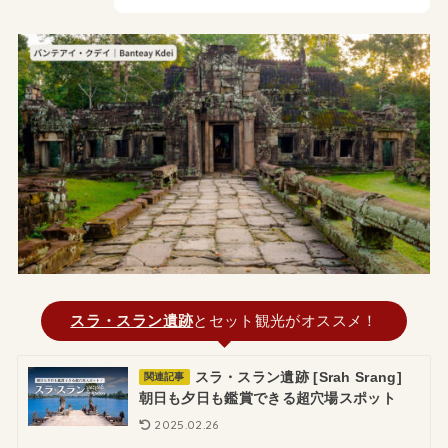
スラ・スラン遺跡
とセット観光がオススメ！
スラ・スラン遺跡 [Srah Srang]
関連記事
朝日も夕日も鑑賞できる超穴場スポット
2025.02.26