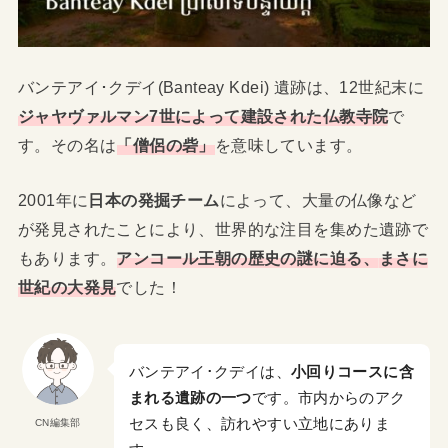
バンテアイ･クデイ(Banteay Kdei) 遺跡は、12世紀末に
ジャヤヴァルマン7世によって建設された仏教寺院
で
す。その名は
「僧侶の砦」
を意味しています。
2001年に
日本の発掘チーム
によって、大量の仏像など
が発見されたことにより、世界的な注目を集めた遺跡で
もあります。
アンコール王朝の歴史の謎に迫る
、
まさに
世紀の大発見
でした！
バンテアイ･クデイは、
小回りコースに含
まれる遺跡の一つ
です。市内からのアク
セスも良く、訪れやすい立地にありま
CN編集部