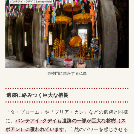
東楼門に鎮座する仏像
遺跡に絡みつく巨大な榕樹
「タ・プローム」や「プリア・カン」などの遺跡と同様
に、
バンテアイ･クデイも遺跡の一部が巨大な榕樹（ス
ポアン）に覆われています
。自然のパワーを感じさせる