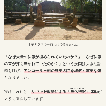
十字テラスの手前北側で発見された
「なぜ大量の仏像が埋められていたのか？」「なぜ仏像
の首が打ち砕かれていたのか？」
という疑問は大きな話
題を呼び、
アンコール王朝の歴史の謎を紐解く重要な鍵
となりました。
はいぶつきしゃく
実はこれには、
シヴァ派教徒による「
廃仏毀釈
」運動
が
大きく関係しています。