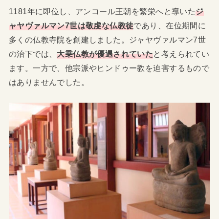
1181年に即位し、アンコール王朝を繁栄へと導いた
ジ
ャヤヴァルマン7世は敬虔な仏教徒
であり、在位期間に
多くの仏教寺院を創建しました。ジャヤヴァルマン7世
の治下では、
大乗仏教が優遇されていた
と考えられてい
ます。一方で、他宗派やヒンドゥー教を迫害するもので
はありませんでした。