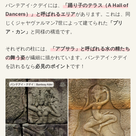
バンテアイ･クデイには、
「踊り子のテラス（A Hall of
Dancers）」と呼ばれるエリア
があります。これは、同
じくジャヤヴァルマン7世によって建てられた
「プリ
ア・カン」
と同様の構造です。
それぞれの柱には、
「アプサラ」と呼ばれる水の精
たち
の
舞う姿
が繊細に描かれています。バンテアイ･クデイ
を訪れるなら
必見のポイント
です！