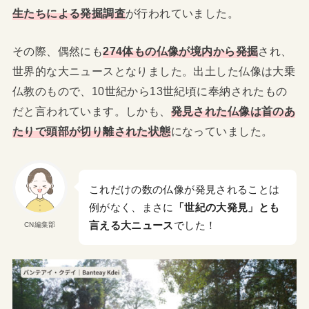
生たちによる発掘調査
が行われていました。
その際、偶然にも
274体もの仏像が境内から発掘
され、
世界的な大ニュースとなりました。出土した仏像は大乗
仏教のもので、10世紀から13世紀頃に奉納されたもの
だと言われています。しかも、
発見された仏像は首のあ
たりで頭部が切り離された状態
になっていました。
これだけの数の仏像が発見されることは
例がなく、まさに
「世紀の大発見」とも
言える大ニュース
でした！
CN編集部