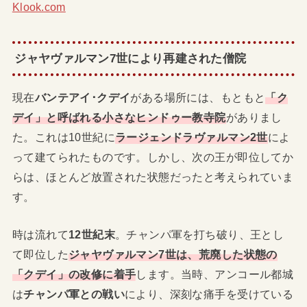
Klook.com
ジャヤヴァルマン7世により再建された僧院
現在
バンテアイ･クデイ
がある場所には、もともと
「ク
デイ」と呼ばれる小さなヒンドゥー教寺院
がありまし
た。これは10世紀に
ラージェンドラヴァルマン2世
によ
って建てられたものです。しかし、次の王が即位してか
らは、ほとんど放置された状態だったと考えられていま
す。
時は流れて
12世紀末
。チャンパ軍を打ち破り、王とし
て即位した
ジャヤヴァルマン7世は、荒廃した状態の
「クデイ」の改修に着手
します。当時、アンコール都城
は
チャンパ軍との戦い
により、深刻な痛手を受けている