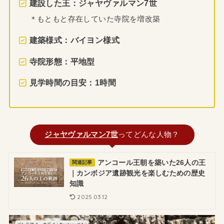
建設した王：ジャヤヴァルマン7世
＊もともと存在していた寺院を増
改築
建築様式：バイヨン様式
寺院形態：平地型
見学時間の目安：1時間
ジャヤヴァルマン7世
ってどんな人物？
アンコール王朝を築いた26人の王
関連記事
｜カンボジア遺跡観光を楽しむための歴史
知識
2025.03.12