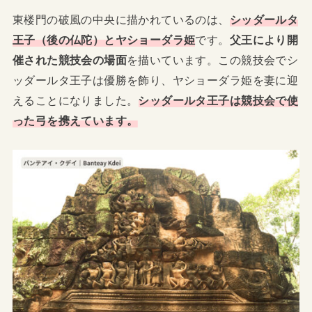
東楼門の破風の中央に描かれているのは、
シッダールタ
王子（後の仏陀）とヤショーダラ姫
です。
父王により開
催された競技会の場面
を描いています。この競技会でシ
ッダールタ王子は優勝を飾り、ヤショーダラ姫を妻に迎
えることになりました。
シッダールタ王子は競技会で使
った弓を携えています。