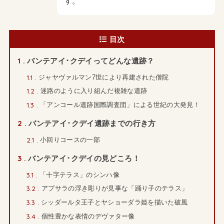
す。
目次
1
バンテアイ･クデイってどんな遺跡？
1.1
ジャヤヴァルマン7世により再建された僧院
1.2
迷路のように入り組んだ複雑な遺跡
1.3
「アンコール遺跡国際調査団」による世紀の大発見！
2
バンテアイ･クデイ遺跡までの行き方
2.1
小回りコースの一部
3
バンテアイ･クデイの見どころ！
3.1
「十字テラス」のシンハ像
3.2
アプサラの浮き彫りが見事な「踊り子のテラス」
3.3
シッダールタ王子とヤショーダラ姫を描いた破風
3.4
個性豊かな表情のデヴァター像