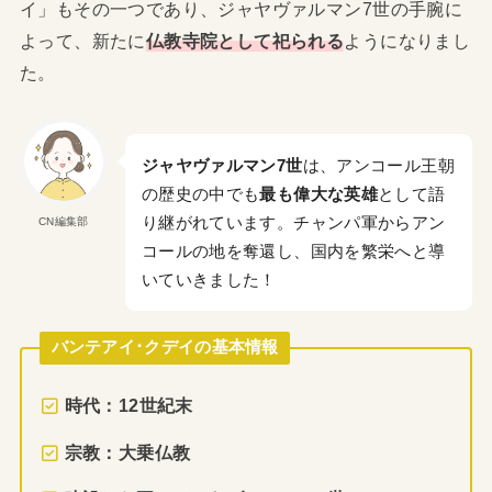
イ」もその一つであり、ジャヤヴァルマン7世の手腕に
よって、新たに
仏教寺院として祀られる
ようになりまし
た。
ジャヤヴァルマン7世
は、アンコール王朝
の歴史の中でも
最も偉大な英雄
として語
り継がれています。チャンパ軍からアン
CN編集部
コールの地を奪還し、国内を繁栄へと導
いていきました！
バンテアイ･クデイの基本情報
時代：12世紀末
宗教：大乗仏教