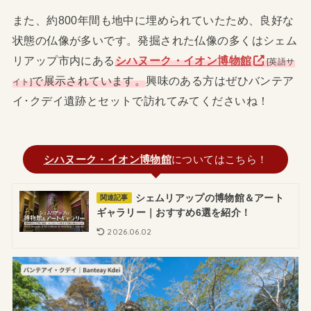
また、約800年間も地中に埋められていたため、良好な
状態の仏像が多いです。発掘された仏像の多くはシェム
リアップ市内にある
シハヌーク・イオン博物館
[英語サ
で展示されています。
興味のある方はぜひバンテア
イト]
イ･クデイ遺跡とセットで訪れてみてくださいね！
シハヌーク・イオン博物館
についてはこちら！
シェムリアップの博物館＆アート
関連記事
ギャラリー｜おすすめ6選を紹介！
2026.06.02