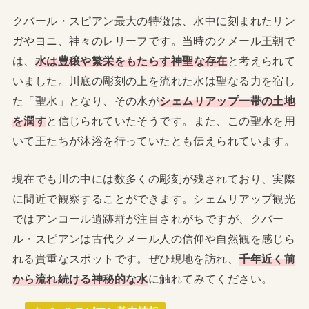
クバール・スピアン最大の特徴は、水中に刻まれたリン
ガやヨニ、神々のレリーフです。当時のクメール王朝で
は、
水は豊穣や繁栄をもたらす神聖な存在
と考えられて
いました。川底の彫刻の上を流れた水は聖なる力を宿し
た「聖水」となり、その水が
シェムリアップ一帯の土地
を潤す
と信じられていたそうです。また、この聖水を用
いて王たちが沐浴を行っていたとも伝えられています。
現在でも川の中には数多くの彫刻が残されており、実際
に間近で観察することができます。シェムリアップ観光
ではアンコール遺跡群が注目されがちですが、クバー
ル・スピアンは古代クメール人の信仰や自然観を感じら
れる貴重なスポットです。ぜひ現地を訪れ、
千年近く前
から流れ続ける神秘的な水
に触れてみてください。