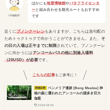
ほかにも
地雷博物館
や
バタフライセンタ
ー
と組み合わせる観光ルートもおすすめ
です
CN編集部
近くに
プノンクーレン
もありますが、こちらは急勾配の
ためトゥクトゥクで向かうことができません。また、
そ
の日の入場は正午までに制限
されていて、プノンクーレ
ンに向かうには
アンコールパスの他に別途入場料
（20USD）が必要
です。
こちらの記事
もご参考に！
ベンメリア遺跡 [Beng Mealea] 神
関連記事
秘の森に覆われたアンコールの謎多き巨大
伽藍
2026.08.05