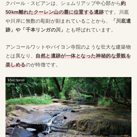
クバール・スピアンは、シェムリアップ中心部から
約
50km離れたクーレン山の麓に位置する遺跡
です。川底
や川岸に無数の彫刻が刻まれていることから、
「川底遺
跡」や「千本リンガの川」
とも呼ばれています。
アンコールワットやバイヨン寺院のような壮大な建築物
とは異なり、
自然と遺跡が一体となった神秘的な景観を
楽しめる
のが特徴です。