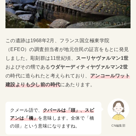
この遺跡は1968年2月、フランス国立極東学院
（EFEO）の調査担当者が地元住民の証言をもとに発見
しました。彫刻群は11世紀頃、
スーリヤヴァルマン1世
およびその甥である
ウダヤーディティヤヴァルマン2世
の時代に造られたと考えられており、
アンコールワット
建設よりも少し前の時代
にあたります。
クメール語で、
クバールは「頭」、スピ
アンは「橋」
を意味します。全体で「橋
の頭」という意味になりますね。
CN編集部