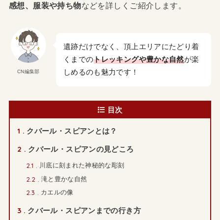
感想、服装や持ち物
などを詳しくご紹介します。
遺跡だけでなく、頂上エリアにたどり着
くまでの
トレッキングや豊かな自然
が楽
しめるのも魅力です！
CN編集部
目次
1
クバール・スピアンとは？
2
クバール・スピアンの見どころ
2.1
川底に刻まれた神秘的な彫刻
2.2
滝と豊かな自然
2.3
カエルの像
3
クバール・スピアンまでの行き方