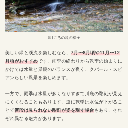
6月ごろの滝の様子
美しい緑と渓流を楽しむなら、
7月〜8月頃や11月〜12
月頃がおすすめ
です。雨季の終わりから乾季の始まりに
かけては水量と景観のバランスが良く、クバール・スピ
アンらしい風景を楽しめます。
一方で、雨季は水量が多くなりすぎて川底の彫刻が見え
にくくなることもあります。逆に乾季は水位が下がるこ
とで
普段は見られない彫刻が姿を現す場合
もあり、それ
ぞれ異なる魅力があります。