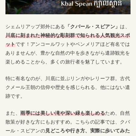
シェムリアップ郊外にある
「クバール・スピアン」
は、
川底に刻まれた神秘的な彫刻群で知られる人気観光スポ
ット
です！アンコールワットやベンメリアほど有名では
ありませんが、豊かな自然の中を歩きながら遺跡観光を
楽しめることから、多くの旅行者を魅了しています。
特に有名なのが、川底に並ぶリンガやレリーフ群。古代
クメール王朝の信仰や歴史を感じられる、他にはない遺
跡です。
また、
雨季には美しい滝や深い緑も楽しめる
ため、自然
散策が好きな方にもおすすめ。こちらの記事では、クバ
ール・スピアンの
見どころや行き方、実際に歩いてみた