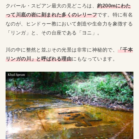
クバール・スピアン最大の見どころは、
約200mにわた
って川底の岩に刻まれた多くのレリーフ
です。特に有名
なのが、ヒンドゥー教において創造や生命力を象徴する
「リンガ」と、その台座である「ヨニ」。
川の中に整然と並ぶその光景は非常に神秘的で、
「千本
リンガの川」と呼ばれる理由
にもなっています。